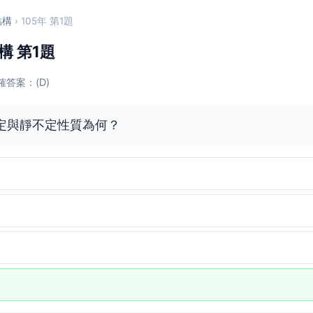
結構
› 105年 第1題
構 第1題
確答案：(D)
定與靜不定性質為何？