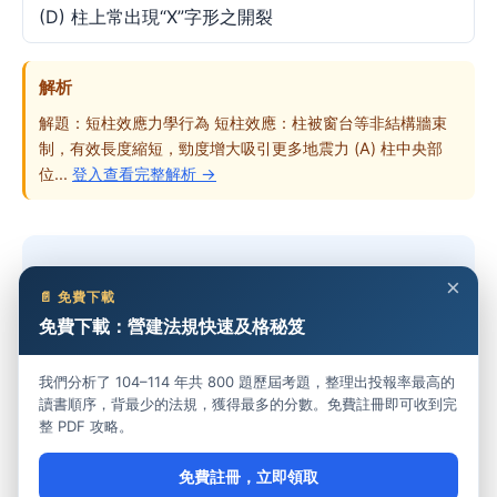
(D) 柱上常出現“X”字形之開裂
解析
解題：短柱效應力學行為 短柱效應：柱被窗台等非結構牆束
制，有效長度縮短，勁度增大吸引更多地震力 (A) 柱中央部
位...
登入查看完整解析 →
想做完整份考卷？
×
📄 免費下載
免費下載：營建法規快速及格秘笈
免費開始練習 →
我們分析了 104–114 年共 800 題歷屆考題，整理出投報率最高的
讀書順序，背最少的法規，獲得最多的分數。免費註冊即可收到完
整 PDF 攻略。
免費註冊，立即領取
建築師考試通 — 台灣建築師高考線上練習平台