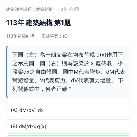
建築師考試通
›
建築結構
› 113年 第1題
113年 建築結構 第1題
113年建築結構 ｜ 正確答案：(C)
下圖（左）為一簡支梁在均布荷載 q(x)作用下
之示意圖，圖（右）則為該梁於 x 處截取一小
段梁dx之自由體圖。圖中M代表彎矩、dM代表
彎矩增量、V代表剪力、dV代表剪力增量。 下
列關係式中，何者正確？
(A) dM/dV=dx
(B) dM/dx=q(x)