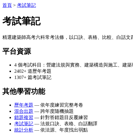
首頁
>
考試筆記
考試筆記
精選建築師高考六科常考法條，以口訣、表格、比較、白話文
平台資源
4 個考試科目：營建法規與實務、建築構造與施工、建
2402+ 道歷年考題
1307+ 篇考試筆記
其他學習功能
歷年考題
— 依年度練習完整考卷
混合出題
— 跨年度隨機抽題
錯題複習
— 針對答錯題目反覆練習
考試筆記
— 法規口訣、表格、白話翻譯
統計分析
— 依法源、年度找出弱點